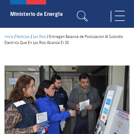
Pasar
al
Ministerio de Energía
Toggle
contenido
naviga
principal
Inicio
/
Noticias
/
Los Rios
/
Entregan Balance de Postulacion Al Subsidio
Electrico Que En Los Rios Alcanza El 30