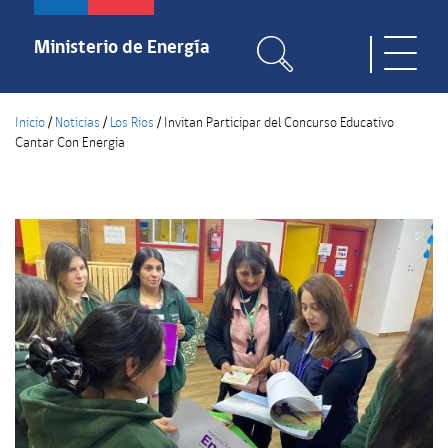
Pasar
al
Ministerio de Energía
Toggle
contenido
naviga
principal
Inicio
/
Noticias
/
Los Rios
/
Invitan Participar del Concurso Educativo
Cantar Con Energia