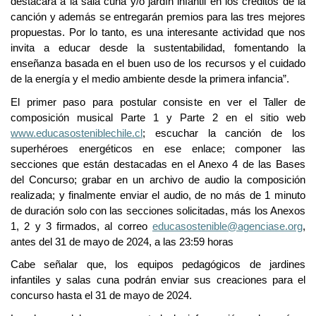
destacará a la sala cuna y/o jardín infantil en los créditos de la
canción y además se entregarán premios para las tres mejores
propuestas. Por lo tanto, es una interesante actividad que nos
invita a educar desde la sustentabilidad, fomentando la
enseñanza basada en el buen uso de los recursos y el cuidado
de la energía y el medio ambiente desde la primera infancia”.
El primer paso para postular consiste en ver el Taller de
composición musical Parte 1 y Parte 2 en el sitio web
www.educasosteniblechile.cl
; escuchar la canción de los
superhéroes energéticos en ese enlace; componer las
secciones que están destacadas en el Anexo 4 de las Bases
del Concurso; grabar en un archivo de audio la composición
realizada; y finalmente enviar el audio, de no más de 1 minuto
de duración solo con las secciones solicitadas, más los Anexos
1, 2 y 3 firmados, al correo
educasostenible@agenciase.org
,
antes del 31 de mayo de 2024, a las 23:59 horas
Cabe señalar que, los equipos pedagógicos de jardines
infantiles y salas cuna podrán enviar sus creaciones para el
concurso hasta el 31 de mayo de 2024.