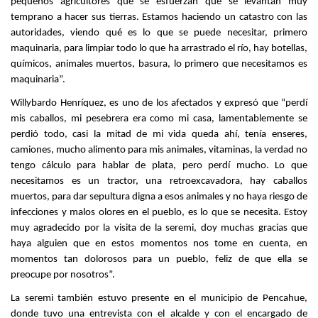
pequeños agricultores que se esfuerzan que se levantan muy
temprano a hacer sus tierras. Estamos haciendo un catastro con las
autoridades, viendo qué es lo que se puede necesitar, primero
maquinaria, para limpiar todo lo que ha arrastrado el río, hay botellas,
químicos, animales muertos, basura, lo primero que necesitamos es
maquinaria”.
Willybardo Henríquez, es uno de los afectados y expresó que “perdí
mis caballos, mi pesebrera era como mi casa, lamentablemente se
perdió todo, casi la mitad de mi vida queda ahí, tenía enseres,
camiones, mucho alimento para mis animales, vitaminas, la verdad no
tengo cálculo para hablar de plata, pero perdí mucho. Lo que
necesitamos es un tractor, una retroexcavadora, hay caballos
muertos, para dar sepultura digna a esos animales y no haya riesgo de
infecciones y malos olores en el pueblo, es lo que se necesita. Estoy
muy agradecido por la visita de la seremi, doy muchas gracias que
haya alguien que en estos momentos nos tome en cuenta, en
momentos tan dolorosos para un pueblo, feliz de que ella se
preocupe por nosotros”.
La seremi también estuvo presente en el municipio de Pencahue,
donde tuvo una entrevista con el alcalde y con el encargado de