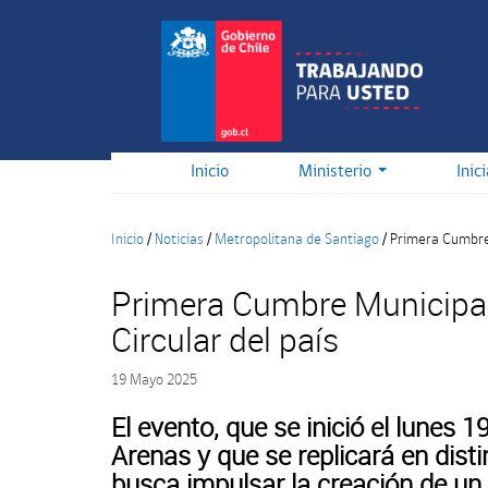
Pasar
al
contenido
principal
Inicio
Ministerio
Inic
Inicio
/
Noticias
/
Metropolitana de Santiago
/
Primera Cumbre 
Primera Cumbre Municipa
Circular del país
19 Mayo 2025
El evento, que se inició el lunes
Arenas y que se replicará en disti
busca impulsar la creación de un