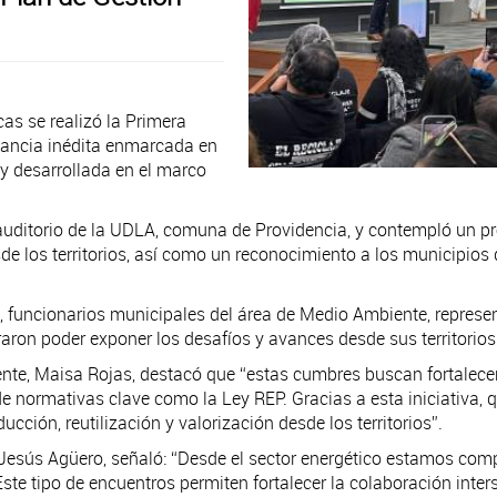
as se realizó la Primera
tancia inédita enmarcada en
 y desarrollada en el marco
l auditorio de la UDLA, comuna de Providencia, y contempló un p
e los territorios, así como un reconocimiento a los municipios 
, funcionarios municipales del área de Medio Ambiente, represe
aron poder exponer los desafíos y avances desde sus territorios
ente, Maisa Rojas, destacó que “estas cumbres buscan fortalecer 
 normativas clave como la Ley REP. Gracias a esta iniciativa, qu
ción, reutilización y valorización desde los territorios”.
, Jesús Agüero, señaló: “Desde el sector energético estamos co
ste tipo de encuentros permiten fortalecer la colaboración inters