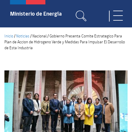
Pasar
al
Ministerio de Energía
Toggle
contenido
naviga
principal
Inicio
/
Noticias
/
Nacional
/
Gobierno Presenta Comite Estrategico Para
Plan de Accion de Hidrogeno Verde y Medidas Para Impulsar El Desarrollo
de Esta Industria