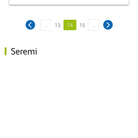
…
14
…
13
15
Seremi