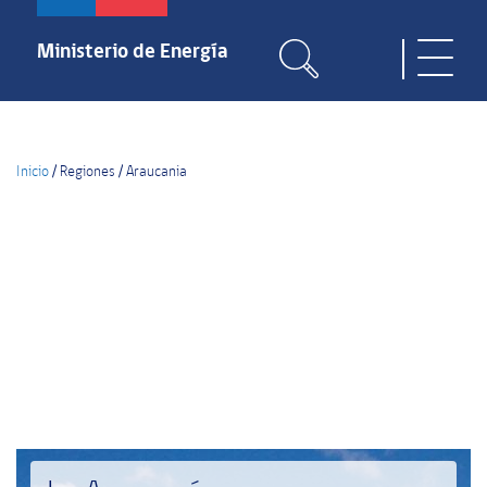
Pasar
al
Ministerio de Energía
Toggle
contenido
naviga
principal
Inicio
/
Regiones
/
Araucania