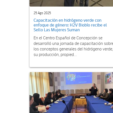
25 Ago 2025
Capacitación en hidrógeno verde con
enfoque de género: H2V Biobío recibe el
Sello Las Mujeres Suman
En el Centro Español de Concepción se
desarrolló una jornada de capacitación sobr
los conceptos generales del hidrógeno verde,
su producción, propied...