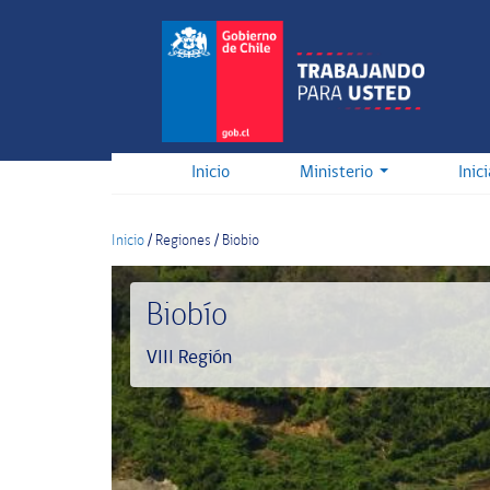
Pasar
al
contenido
principal
Inicio
Ministerio
Inic
Inicio
/
Regiones
/
Biobio
Biobío
VIII Región