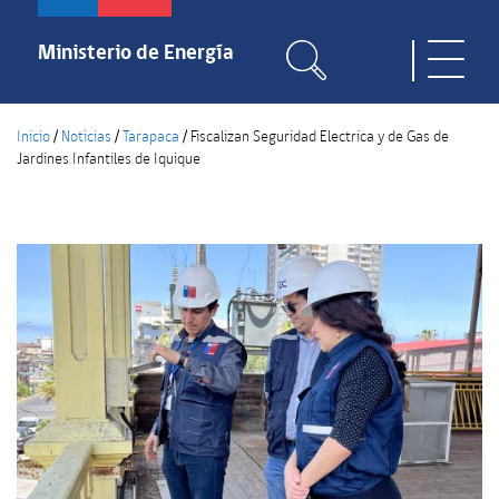
Pasar
al
Ministerio de Energía
Toggle
contenido
naviga
principal
Inicio
/
Noticias
/
Tarapaca
/
Fiscalizan Seguridad Electrica y de Gas de
Jardines Infantiles de Iquique