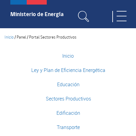
Pasar
al
Ministerio de Energía
Toggle
contenido
naviga
principal
Inicio
/
Panel
/
Portal Sectores Productivos
Inicio
Ley y Plan de Eficiencia Energética
Educación
Sectores Productivos
Edificación
Transporte