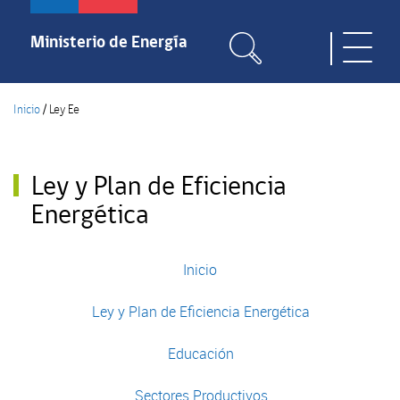
Pasar
al
Ministerio de Energía
Toggle
contenido
naviga
principal
Inicio
/
Ley Ee
Ley y Plan de Eficiencia
Energética
Inicio
Ley y Plan de Eficiencia Energética
Educación
Sectores Productivos