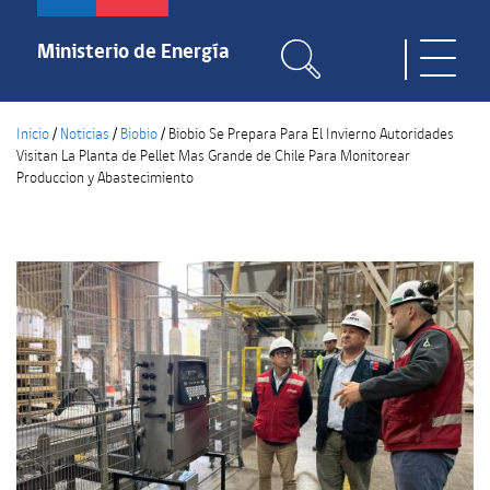
Pasar
al
Ministerio de Energía
Toggle
contenido
naviga
principal
Inicio
/
Noticias
/
Biobio
/
Biobio Se Prepara Para El Invierno Autoridades
Visitan La Planta de Pellet Mas Grande de Chile Para Monitorear
Produccion y Abastecimiento