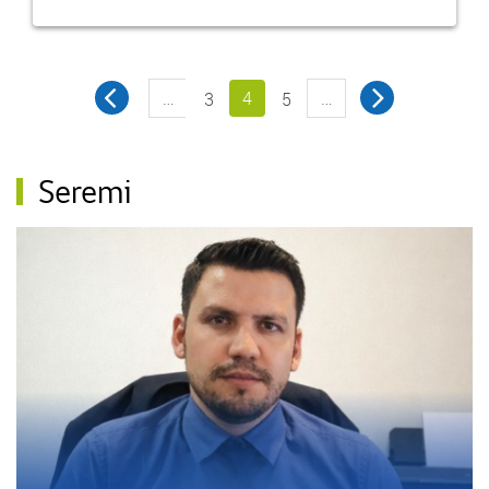
…
4
…
3
5
Seremi