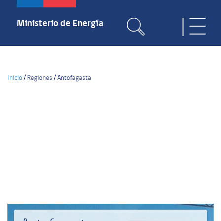
Pasar
al
Ministerio de Energía
Toggle
contenido
naviga
principal
Inicio
/
Regiones
/
Antofagasta