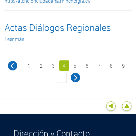
http://atencionciudadana.minenergia.cl
/
Actas Diálogos Regionales
Leer más
sobre
Actas
Diálogos
Regionales
4
1
2
3
5
6
7
8
9
…
Dirección y Contacto