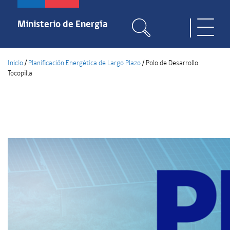
Pasar
al
Ministerio de Energía
Toggle
contenido
naviga
principal
Inicio
/
Planificación Energética de Largo Plazo
/
Polo de Desarrollo
Tocopilla